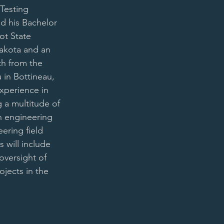
Testing 
d his Bachelor 
ot State 
Dakota and an 
th from the 
 in Bottineau, 
xperience in 
g a multitude of 
n engineering 
eering field 
s will include 
oversight of 
jects in the 