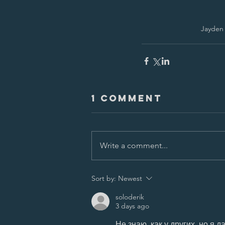
Jayden
1 Comment
Write a comment...
Sort by:
Newest
soloderik
3 days ago
Не знаю, как у других, но я