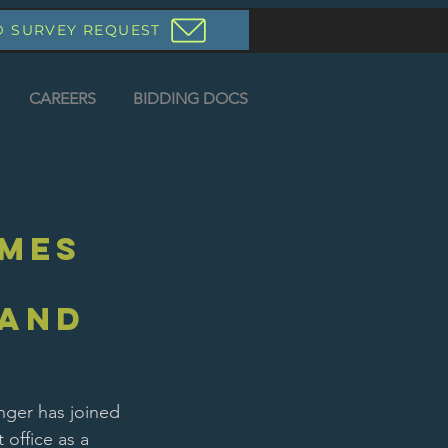
D SURVEY REQUEST
CAREERS
BIDDING DOCS
mes
 and
nger has joined 
office as a 