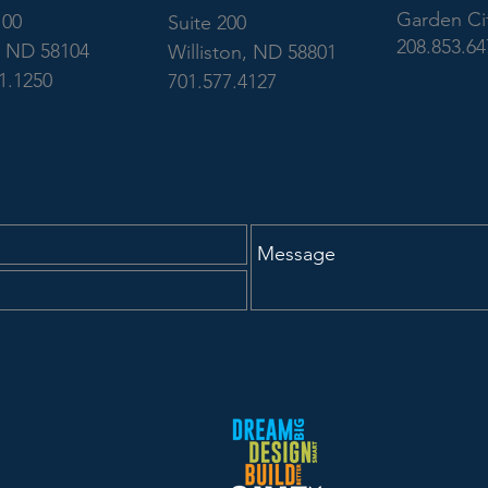
Garden Cit
100
Suite 200
208.853.64
, ND 58104
Williston, ND 58801
1.1250
701.577.4127