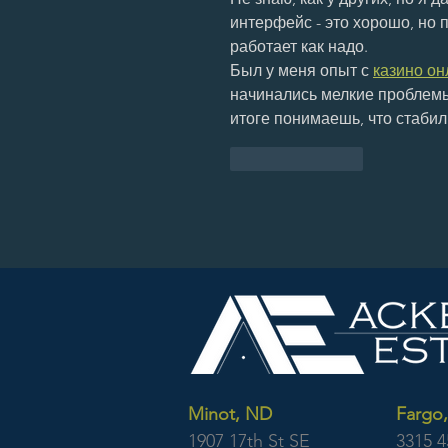
интерфейс - это хорошо, но п
работает как надо.
Был у меня опыт с 
казино он
начинались мелкие проблемы
итоге понимаешь, что стабил
Like
Reply
Minot, ND
Fargo
1907 17th St SE
3315 4