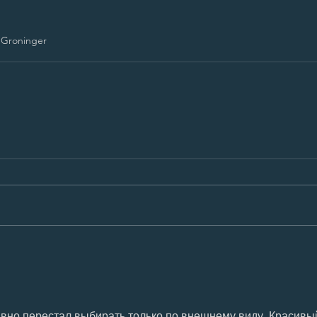
 Groninger
 давно перестал выбирать только по внешнему виду. Красивы