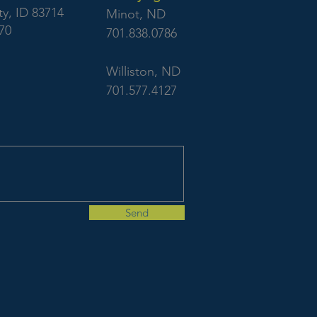
y, ID 83714
Minot, ND
70
701.838.0786
Williston, ND
701.577.4127
Send