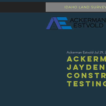
IDAHO LAND SURVE
Ackerman Estvold
Jul 29, 
Acker
Jayden
Constr
Testin