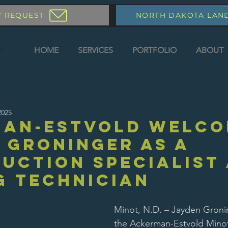
Y REQUEST
NORTH DAKOTA LAN
HOME
SERVICES
PORTFOLIO
ABOUT
2025
man-Estvold Welco
 Groninger as a
uction Specialist
g Technician
Minot, N.D. – Jayden Groni
the Ackerman-Estvold Minot 