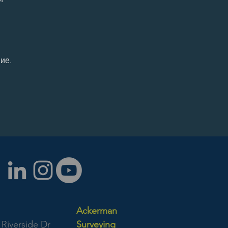
ие.
Ackerman
Riverside Dr
Surveying